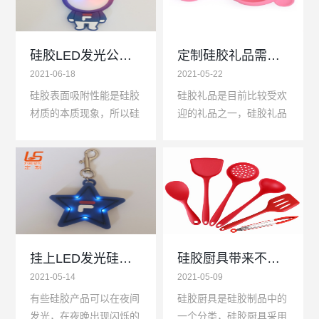
硅胶LED发光公仔容易吸灰尘的原因是什么？
定制硅胶礼品需要用到的几种工艺介绍
2021-06-18
2021-05-22
硅胶表面吸附性能是硅胶
硅胶礼品是目前比较受欢
材质的本质现象，所以硅
迎的礼品之一，硅胶礼品
胶LED发光公仔表面具有
的市场非常庞大，儿童礼
较强的吸附能力，硅胶
品以及儿童玩具礼品类应
LED发光公仔吸附周围灰
用非常多，而与其他材质
尘以及杂物的几率很大，
相比之下除了塑胶之外...
但...
挂上LED发光硅胶钥匙扣夜间行走一眼就看到你
硅胶厨具带来不一样的生活体验
2021-05-14
2021-05-09
有些硅胶产品可以在夜间
硅胶厨具是硅胶制品中的
发光，在夜晚出现闪烁的
一个分类，硅胶厨具采用