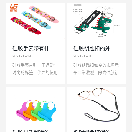
硅胶手表带有什么优势？
硅胶钥匙扣的外观决定了产品能否畅销
2021-05-24
2021-05-16
硅胶手表带贴上了运动与
硅胶钥匙扣如今的市场竞
时尚的标签，优异的使用
争非常激烈，除去硅胶钥
性能决定了现在硅胶手表
匙扣制作工艺问题，硅胶
带在腕表圈里的地位，虽
原料问题以及硅胶模具问
然真皮表带和金属表带依
题等，每个细节都能决定
旧是高档手表最青睐的...
客户是否会下订单，特...