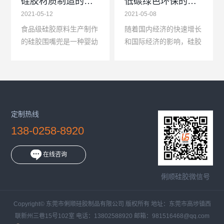
硅胶材质制造的婴幼儿硅胶围兜
低碳绿色环保的硅胶制品介绍
2021-05-12
2021-05-08
食品级硅胶原料生产制作
随着国内经济的快速增长
的硅胶围嘴兜是一种婴幼
和国际经济的影响，硅胶
儿硅胶制品，材料采用食
制品也随着高速发展，硅
品级硅胶，可过SGS检
胶制品的需求和销量大幅
测，有FDA证书和LFGB
上涨，单从硅胶制品行业
证书两种，有时候宝宝可
来说，有机硅胶制品也...
能会...
定制热线
138-0258-8920
在线咨询
俐顺硅胶微信号
Copyright© 东莞市俐顺硅胶制品有限公司 版权所有 地址：东莞市高埗镇西
联新州三巷15号102室 电话：13802588920 邮箱：981516468@qq.com