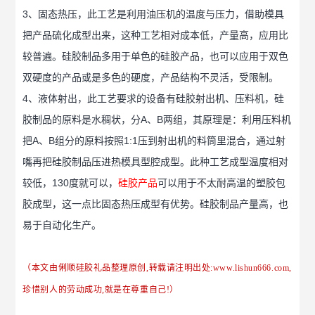
3、固态热压，此工艺是利用油压机的温度与压力，借助模具
把产品硫化成型出来，这种工艺相对成本低，产量高，应用比
较普遍。
硅胶制品
多用于单色的硅胶产品，也可以应用于双色
双硬度的产品或是多色的硬度，产品结构不灵活，受限制。
4、液体射出，此工艺要求的设备有硅胶射出机、压料机，
硅
胶制品
的原料是水稠状，分A、B两组，其原理是：利用压料机
把A、B组分的原料按照1:1压到射出机的料筒里混合，通过射
嘴再把
硅胶制品
压进热模具型腔成型。此种工艺成型温度相对
较低，130度就可以，
硅胶产品
可以用于不太耐高温的塑胶包
胶成型，这一点比固态热压成型有优势。
硅胶制品
产量高，也
易于自动化生产。
（本文由俐顺硅胶礼品整理原创,转载请注明出处:
www.lishun666.com
,
珍惜别人的劳动成功,就是在尊重自己!）