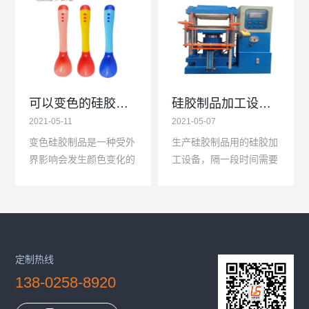
区别，质量并不一样，所
候回家开门被静电吓一
以辨别硅胶LED床头灯
跳，出门做公交车拿扶
除...
手...
可以变色的硅胶制品有几种类型
硅胶制品加工设备的维护保养不能忽视
2021-05-11
2021-05-07
变色硅胶制品是一种受外
生产硅胶制品用的硅胶加
界影响会发生颜色变化的
工设备，隔一段时间需要
产品，例如感温变色硅胶
对设备进行维护保养是必
制品，受外界温度的变换
要操作，硅胶制品的生产
会发生颜色变化，或者是
虽然重要，但是生产效率
UV感应变色硅胶制
的高低跟硅胶加工机器...
品，...
定制热线
138-0258-8920