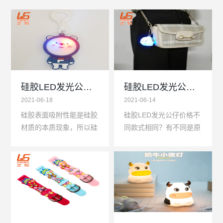
硅胶LED发光公仔容易吸灰尘的原因是什么？
硅胶LED发光公仔钥匙扣的质量标准不同,价格差异较大
2021-06-18
2021-06-14
硅胶表面吸附性能是硅胶
硅胶LED发光公仔价格不
材质的本质现象，所以硅
同款式相同？有不同是原
胶LED发光公仔表面具有
因，首先是不同的工艺和
较强的吸附能力，硅胶
硅胶厂家，而生产加工主
LED发光公仔吸附周围灰
要是靠走量，当你一款硅
尘以及杂物的几率很大，
胶LED发光公仔的产能
但...
一...