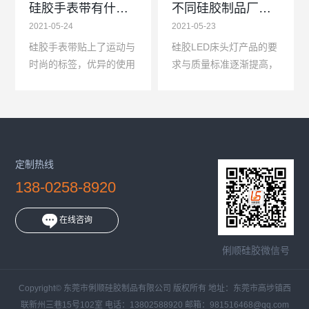
硅胶手表带有什么优势？
不同硅胶制品厂家的硅胶LED床头灯质量标准和价格差异较大
2021-05-24
2021-05-23
硅胶手表带贴上了运动与
硅胶LED床头灯产品的要
时尚的标签，优异的使用
求与质量标准逐渐提高，
性能决定了现在硅胶手表
不同硅胶制品厂生产的硅
带在腕表圈里的地位，虽
胶LED床头睡眠灯有工艺
然真皮表带和金属表带依
区别，质量并不一样，所
旧是高档手表最青睐的...
以辨别硅胶LED床头灯
除...
定制热线
138-0258-8920
在线咨询
俐顺硅胶微信号
Copyright© 东莞市俐顺硅胶制品有限公司 版权所有 地址：东莞市高埗镇西
联新州三巷15号102室 电话：13802588920 邮箱：981516468@qq.com