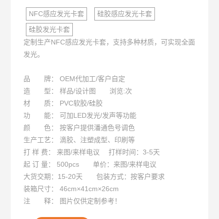
NFC感应发光卡套
硅胶感应发光卡套
硅胶发光卡套
定制生产NFC感应发光卡套，支持多种材质，可实现全面
发光。
品 牌： OEM代加工/客户自定
造 型： 样品/设计图 浏览:
次
材 质： PVC软胶/硅胶
功 能： 可加LED发光/发声等功能
颜 色： 按客户提供潘通色号调色
生产工艺： 滴胶、注塑成型、印刷等
打 样 费： 来图/来样电议 打样时间：3-5天
起 订 量： 500pcs 单价：来图/来样电议
大货交期：15-20天 包装方式：按客户要求
装箱尺寸： 46cm×41cm×26cm
注 释： 图片仅供定制参考！