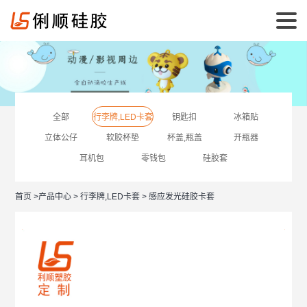
全部
行李牌,LED卡套
钥匙扣
冰箱贴
立体公仔
软胶杯垫
杯盖,瓶盖
开瓶器
耳机包
零钱包
硅胶套
首页
>
产品中心
>
行李牌,LED卡套
> 感应发光硅胶卡套