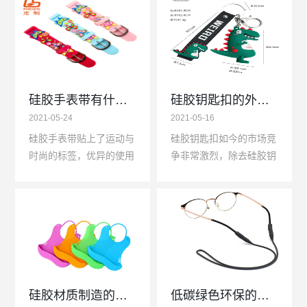
硅胶手表带有什么优势？
硅胶钥匙扣的外观决定了产品能否畅销
2021-05-24
2021-05-16
硅胶手表带贴上了运动与
硅胶钥匙扣如今的市场竞
时尚的标签，优异的使用
争非常激烈，除去硅胶钥
性能决定了现在硅胶手表
匙扣制作工艺问题，硅胶
带在腕表圈里的地位，虽
原料问题以及硅胶模具问
然真皮表带和金属表带依
题等，每个细节都能决定
旧是高档手表最青睐的...
客户是否会下订单，特...
硅胶材质制造的婴幼儿硅胶围兜
低碳绿色环保的硅胶制品介绍