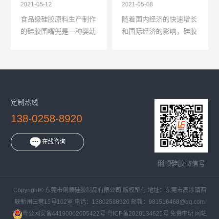
2021-05-12
2021-05-08
食品级硅胶原料生产制作
随着国内经济的快速增长
的硅胶围嘴兜是一种婴幼
和国际经济的影响，硅胶
儿硅胶制品，材料采用食
制品也随着高速发展，硅
品级硅胶，可过SGS检
胶制品的需求和销量大幅
测，有FDA证书和LFGB
上涨，单从硅胶制品行业
证书两种，有时候宝宝可
来说，有机硅胶制品也...
能会...
定制热线
138-0258-8920
在线咨询
俐顺硅胶微信号
Copyright© 东莞市俐顺硅胶制品有限公司 版权所有 地址：东莞市高埗镇西
联新州三巷15号102室 电话：13802588920 邮箱：981516468@qq.com
粤公网安备44190002005422号
粤ICP备2020134625号
免责申明
网站