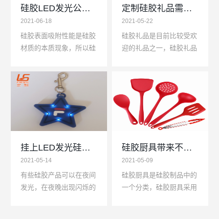
硅胶LED发光公仔容易吸灰尘的原因是什么？
定制硅胶礼品需要用到的几种工艺介绍
2021-06-18
2021-05-22
硅胶表面吸附性能是硅胶
硅胶礼品是目前比较受欢
材质的本质现象，所以硅
迎的礼品之一，硅胶礼品
胶LED发光公仔表面具有
的市场非常庞大，儿童礼
较强的吸附能力，硅胶
品以及儿童玩具礼品类应
LED发光公仔吸附周围灰
用非常多，而与其他材质
尘以及杂物的几率很大，
相比之下除了塑胶之外...
但...
挂上LED发光硅胶钥匙扣夜间行走一眼就看到你
硅胶厨具带来不一样的生活体验
2021-05-14
2021-05-09
有些硅胶产品可以在夜间
硅胶厨具是硅胶制品中的
发光，在夜晚出现闪烁的
一个分类，硅胶厨具采用
灯光，可以让人在很远的
食品级硅胶原料高温硫化
地方就能注意到你的存
成型，可以通过SGS检测