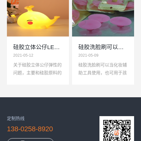
要是靠走量，当你一款硅
体公仔还是有一定几率出
胶LED发光公仔的产能
现黑点或者脏污，主要...
一...
硅胶立体公仔LED灯的弹性影响因素
硅胶洗脸刷可以用于化妆辅助工具使用
2021-05-12
2021-05-09
关于硅胶立体公仔弹性的
硅胶洗脸刷可以当化妆辅
问题，主要和硅胶原料的
助工具使用，也可用于孩
性质有关，一般来说硅胶
子洗头洗澡使用，硅胶洗
硬度越低，弹性会越好，
脸刷主要定位是年轻女性
所以我们在设计和制作硅
用于脸部去除角质，脸部
胶立体公仔LED灯时，...
按摩使用的。
定制热线
138-0258-8920