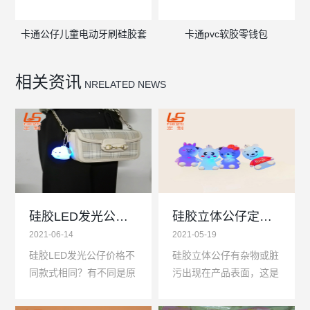
卡通公仔儿童电动牙刷硅胶套
卡通pvc软胶零钱包
相关资讯
NRELATED NEWS
硅胶LED发光公仔钥匙扣的质量标准不同,价格差异较大
硅胶立体公仔定制加工如何避免表面脏污？
2021-06-14
2021-05-19
硅胶LED发光公仔价格不
硅胶立体公仔有杂物或脏
同款式相同？有不同是原
污出现在产品表面，这是
因，首先是不同的工艺和
让硅胶制品厂家很头痛的
硅胶厂家，而生产加工主
事情，大批量生产硅胶立