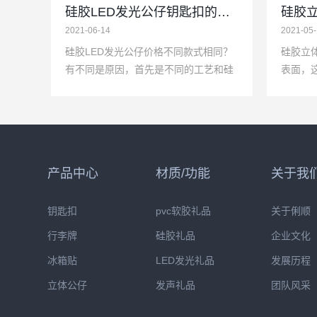
硅胶LED发光公仔钥匙扣的质量标准不同,价格差异较大
2021-06-14
2021-05
硅胶LED发光公仔价格不同款式相同？
硅胶立
有不同是原因，首先是不同的工艺和硅
表面，
胶厂家，而生产加工主要是靠走量，当
情，大
你一款硅胶LED发光公仔的产能一...
定几率出
产品中心
材质/功能
关于我
钥匙扣
pvc软胶礼品
关于俐顺
行李牌
硅胶礼品
企业文化
冰箱贴
LED发光礼品
发展历程
立体公仔
发声礼品
团队风采