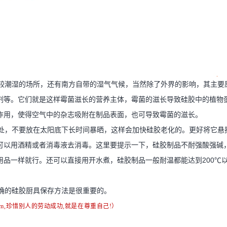
较潮湿的场所，还有南方自带的湿气气候，当然除了外界的影响，其主要
剂等。它们就是这样霉菌滋长的营养主体，霉菌的滋长导致硅胶中的植物
作用，使得空气中的杂志吸附在制品表面，也可导致霉菌的滋长。
处，不要放在太阳底下长时间暴晒，这样会加快硅胶老化的。更好将它悬
可以用酒精或者消毒液去消毒。这里要提示一下，硅胶制品不耐强酸强碱
品一样就行。还可以直接用开水煮，硅胶制品一般耐温都能达到200℃
确的硅胶厨具保存方法是很重要的。
om
,珍惜别人的劳动成功,就是在尊重自己!）