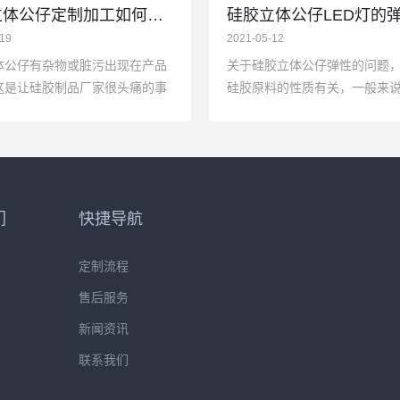
硅胶立体公仔定制加工如何避免表面脏污？
-19
2021-05-12
体公仔有杂物或脏污出现在产品
关于硅胶立体公仔弹性的问题
这是让硅胶制品厂家很头痛的事
硅胶原料的性质有关，一般来
批量生产硅胶立体公仔还是有一
度越低，弹性会越好，所以我
现黑点或者脏污，主要...
和制作硅胶立体公仔LED灯时，.
们
快捷导航
定制流程
售后服务
新闻资讯
联系我们