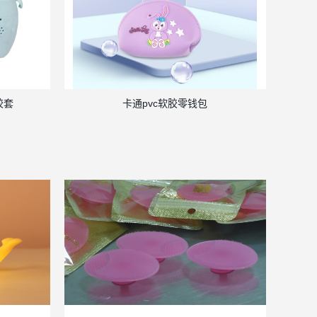
胶套
卡通pvc软胶零钱包